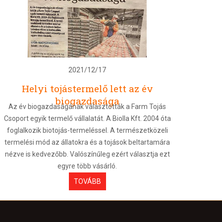
2021/12/17
Helyi tojástermelő lett az év
biogazdasága
Az év biogazdaságának választották a Farm Tojás
Csoport egyik termelő vállalatát. A Biolla Kft. 2004 óta
foglalkozik biotojás-termeléssel. A természetközeli
termelési mód az állatokra és a tojások beltartamára
nézve is kedvezőbb. Valószínűleg ezért választja ezt
egyre több vásárló.
TOVÁBB