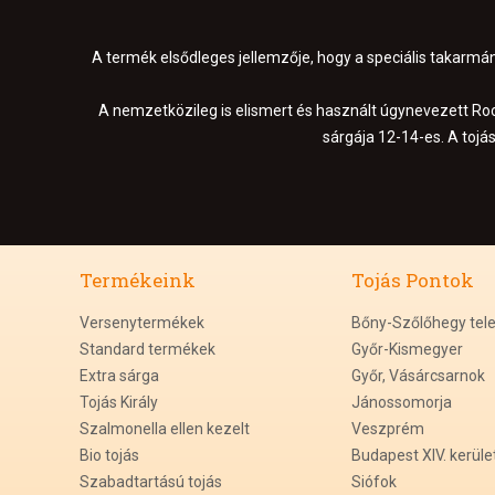
A termék elsődleges jellemzője, hogy a speciális takarmán
A nemzetközileg is elismert és használt úgynevezett Roc
sárgája 12-14-es. A tojá
Termékeink
Tojás Pontok
Versenytermékek
Bőny-Szőlőhegy tel
Standard termékek
Győr-Kismegyer
Extra sárga
Győr, Vásárcsarnok
Tojás Király
Jánossomorja
Szalmonella ellen kezelt
Veszprém
Bio tojás
Budapest XIV. kerüle
Szabadtartású tojás
Siófok