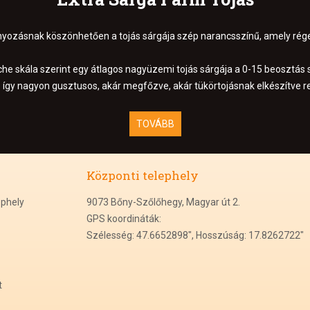
yozásnak köszönhetően a tojás sárgája szép narancsszínű, amely régen 
he skála szerint egy átlagos nagyüzemi tojás sárgája a 0-15 beosztás s
s így nagyon gusztusos, akár megfőzve, akár tükörtojásnak elkészítve r
TOVÁBB
Központi
t
elephely
ephely
9073 Bőny-Szőlőhegy, Magyar út 2.
GPS koordináták:
Szélesség: 47.6652898", Hosszúság: 17.8262722"
t