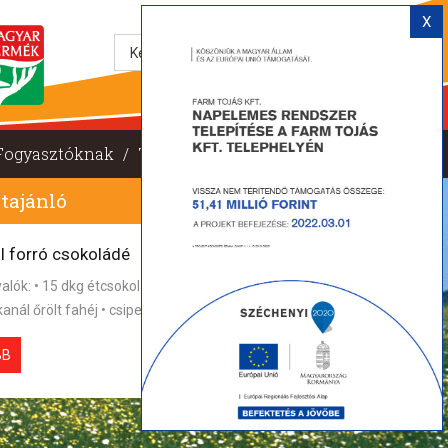
Sitemap
X
Fogyasztóknak
/
Tojás Pont
/
Elérhetőségek
tajánló
l forró csokoládé
lók: • 15 dkg étcsokoládé • 5 dl tej • 2 tojássárgája • fél
ál őrölt fahéj • csipet őrölt chili
BB