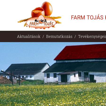
FARM TOJÁS 
Aktualitások
/
Bemutatkozás
/
Tevékenységei
/