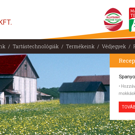
KFT.
nk
/
Tartástechnológiák
/
Termékeink
/
Védjegyek
/
Recep
Spanyo
• Hozzáva
mokkáskan
TOVÁ