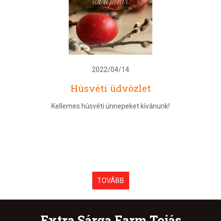
2022/04/14
Húsvéti üdvözlet
Kellemes húsvéti ünnepeket kívánunk!
TOVÁBB
Extra Sárga Farm Tojás