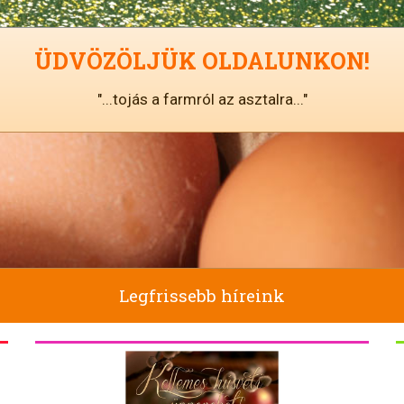
ÜDVÖZÖLJÜK OLDALUNKON!
"...tojás a farmról az asztalra..."
Legfrissebb híreink