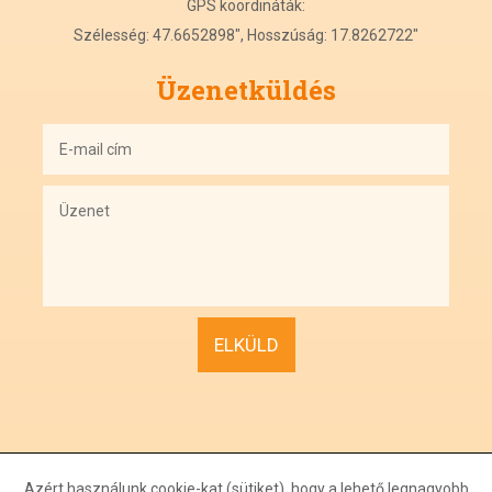
GPS koordináták:
Szélesség: 47.6652898", Hosszúság: 17.8262722"
Üzenetküldés
Azért használunk cookie-kat (sütiket), hogy a lehető legnagyobb