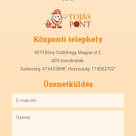
Központi
t
elephely
9073 Bőny-Szőlőhegy, Magyar út 2.
GPS koordináták:
Szélesség: 47.6652898", Hosszúság: 17.8262722"
Üzenetküldés