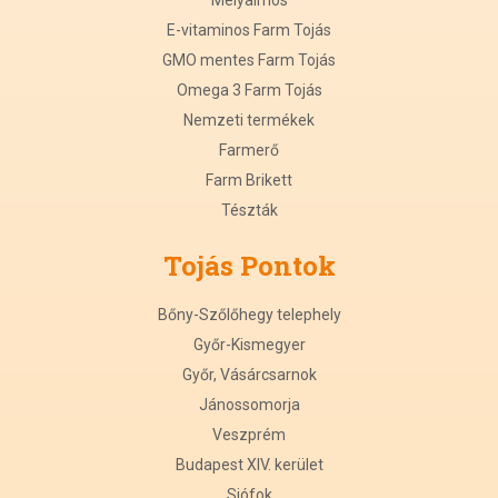
Mélyalmos
E-vitaminos Farm Tojás
GMO mentes Farm Tojás
Omega 3 Farm Tojás
Nemzeti termékek
Farmerő
Farm Brikett
Tészták
Tojás Pontok
Bőny-Szőlőhegy telephely
Győr-Kismegyer
Győr, Vásárcsarnok
Jánossomorja
Veszprém
Budapest XIV. kerület
Siófok