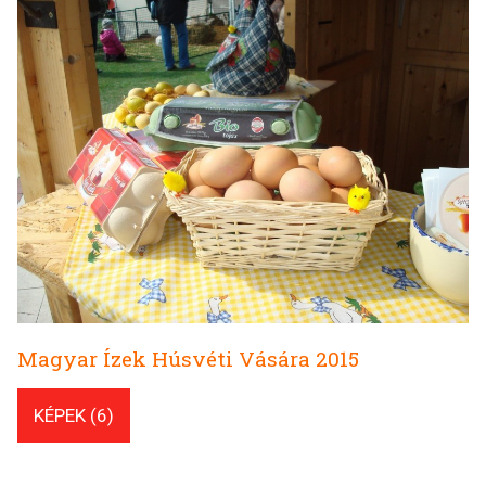
Magyar Ízek Húsvéti Vására 2015
KÉPEK (6)