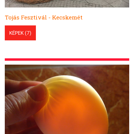
Tojás Fesztivál - Kecskemét
KÉPEK (7)