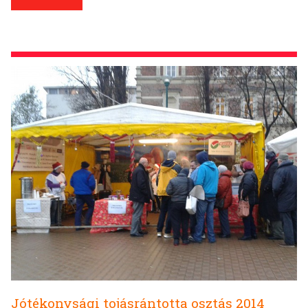
Jótékonysági tojásrántotta osztás 2014