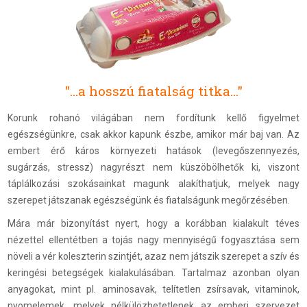
"...a hosszú fiatalság titka..."
Korunk rohanó világában nem fordítunk kellő figyelmet
egészségünkre, csak akkor kapunk észbe, amikor már baj van. Az
embert érő káros környezeti hatások (levegőszennyezés,
sugárzás, stressz) nagyrészt nem küszöbölhetők ki, viszont
táplálkozási szokásainkat magunk alakíthatjuk, melyek nagy
szerepet játszanak egészségünk és fiatalságunk megőrzésében.
Mára már bizonyítást nyert, hogy a korábban kialakult téves
nézettel ellentétben a tojás nagy mennyiségű fogyasztása sem
növeli a vér koleszterin szintjét, azaz nem játszik szerepet a szív és
keringési betegségek kialakulásában. Tartalmaz azonban olyan
anyagokat, mint pl. aminosavak, telítetlen zsírsavak, vitaminok,
nyomelemek, melyek nélkülözhetetlenek az emberi szervezet