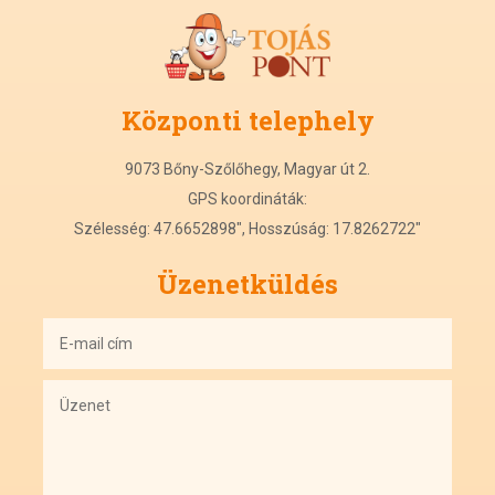
Központi
t
elephely
9073 Bőny-Szőlőhegy, Magyar út 2.
GPS koordináták:
Szélesség: 47.6652898", Hosszúság: 17.8262722"
Üzenetküldés