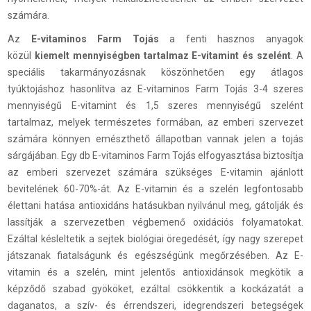
számára.
Az
E-vitaminos Farm Tojás
a fenti hasznos anyagok
közül
kiemelt mennyiségben tartalmaz E-vitamint és szelént
. A
speciális takarmányozásnak köszönhetően egy átlagos
tyúktojáshoz hasonlítva az E-vitaminos Farm Tojás 3-4 szeres
mennyiségű E-vitamint és 1,5 szeres mennyiségű szelént
tartalmaz, melyek természetes formában, az emberi szervezet
számára könnyen emészthető állapotban vannak jelen a tojás
sárgájában. Egy db E-vitaminos Farm Tojás elfogyasztása biztosítja
az emberi szervezet számára szükséges E-vitamin ajánlott
bevitelének 60-70%-át. Az E-vitamin és a szelén legfontosabb
élettani hatása antioxidáns hatásukban nyilvánul meg, gátolják és
lassítják a szervezetben végbemenő oxidációs folyamatokat.
Ezáltal késleltetik a sejtek biológiai öregedését, így nagy szerepet
játszanak fiatalságunk és egészségünk megőrzésében. Az E-
vitamin és a szelén, mint jelentős antioxidánsok megkötik a
képződő szabad gyököket, ezáltal csökkentik a kockázatát a
daganatos, a szív- és érrendszeri, idegrendszeri betegségek