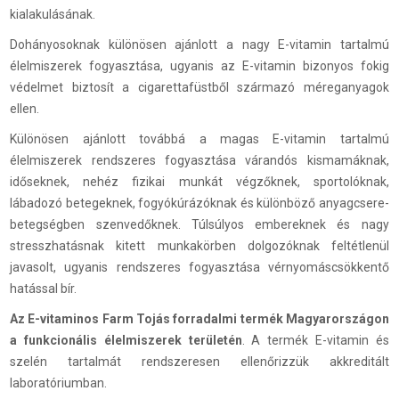
kialakulásának.
Dohányosoknak különösen ajánlott a nagy E-vitamin tartalmú
élelmiszerek fogyasztása, ugyanis az E-vitamin bizonyos fokig
védelmet biztosít a cigarettafüstből származó méreganyagok
ellen.
Különösen ajánlott továbbá a magas E-vitamin tartalmú
élelmiszerek rendszeres fogyasztása várandós kismamáknak,
időseknek, nehéz fizikai munkát végzőknek, sportolóknak,
lábadozó betegeknek, fogyókúrázóknak és különböző anyagcsere-
betegségben szenvedőknek. Túlsúlyos embereknek és nagy
stresszhatásnak kitett munkakörben dolgozóknak feltétlenül
javasolt, ugyanis rendszeres fogyasztása vérnyomáscsökkentő
hatással bír.
Az E-vitaminos Farm Tojás forradalmi termék Magyarországon
a funkcionális élelmiszerek területén
. A termék E-vitamin és
szelén tartalmát rendszeresen ellenőrizzük akkreditált
laboratóriumban.