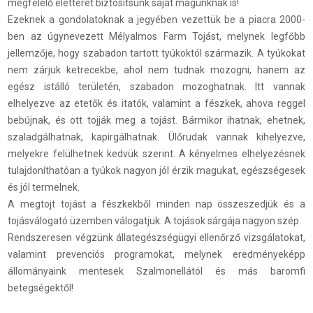
megfelelő életteret biztosítsunk saját magunknak is!
Ezeknek a gondolatoknak a jegyében vezettük be a piacra 2000-
ben az úgynevezett Mélyalmos Farm Tojást, melynek legfőbb
jellemzője, hogy szabadon tartott tyúkoktól származik. A tyúkokat
nem zárjuk ketrecekbe, ahol nem tudnak mozogni, hanem az
egész istálló területén, szabadon mozoghatnak. Itt vannak
elhelyezve az etetők és itatók, valamint a fészkek, ahova reggel
bebújnak, és ott tojják meg a tojást. Bármikor ihatnak, ehetnek,
szaladgálhatnak, kapirgálhatnak. Ülőrudak vannak kihelyezve,
melyekre felülhetnek kedvük szerint. A kényelmes elhelyezésnek
tulajdoníthatóan a tyúkok nagyon jól érzik magukat, egészségesek
és jól termelnek.
A megtojt tojást a fészkekből minden nap összeszedjük és a
tojásválogató üzemben válogatjuk. A tojások sárgája nagyon szép.
Rendszeresen végzünk állategészségügyi ellenőrző vizsgálatokat,
valamint prevenciós programokat, melynek eredményeképp
állományaink mentesek Szalmonellától és más baromfi
betegségektől!