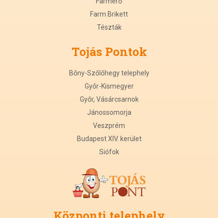
Farmerő
Farm Brikett
Tészták
Tojás Pontok
Bőny-Szőlőhegy telephely
Győr-Kismegyer
Győr, Vásárcsarnok
Jánossomorja
Veszprém
Budapest XIV. kerület
Siófok
Központi
t
elephely