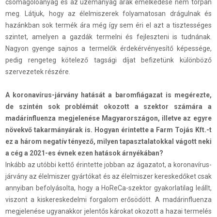
csomagolóanyag és az üzemanyag árak emelkedése nem torpan
meg. Látjuk, hogy az élelmiszerek folyamatosan drágulnak és
hazánkban sok termék ára még így sem éri el azt a tisztességes
szintet, amelyen a gazdák termelni és fejleszteni is tudnának.
Nagyon gyenge sajnos a termelők érdekérvényesítő képessége,
pedig rengeteg kötelező tagsági díjat befizetünk különböző
szervezetek részére.
A koronavírus-járvány hatását a baromfiágazat is megérezte,
de szintén sok problémát okozott a szektor számára a
madárinfluenza megjelenése Magyarországon, illetve az egyre
növekvő takarmányárak is. Hogyan érintette a Farm Tojás Kft.-t
ez a három negatív tényező, milyen tapasztalatokkal vágott neki
a cég a 2021-es évnek ezen hatások árnyékában?
Inkább az utóbbi kettő érintette jobban az ágazatot, a koronavírus-
járvány az élelmiszer gyártókat és az élelmiszer kereskedőket csak
annyiban befolyásolta, hogy a HoReCa-szektor gyakorlatilag leállt,
viszont a kiskereskedelmi forgalom erősödött. A madárinfluenza
megjelenése ugyanakkor jelentős károkat okozott a hazai termelés