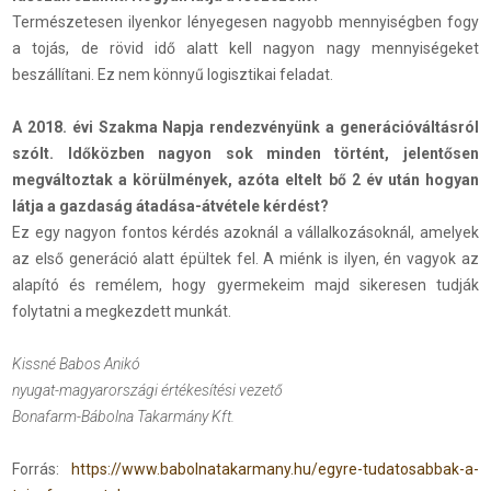
Természetesen ilyenkor lényegesen nagyobb mennyiségben fogy
a tojás, de rövid idő alatt kell nagyon nagy mennyiségeket
beszállítani. Ez nem könnyű logisztikai feladat.
A 2018. évi Szakma Napja rendezvényünk a generációváltásról
szólt. Időközben nagyon sok minden történt, jelentősen
megváltoztak a körülmények, azóta eltelt bő 2 év után hogyan
látja a gazdaság átadása-átvétele kérdést?
Ez egy nagyon fontos kérdés azoknál a vállalkozásoknál, amelyek
az első generáció alatt épültek fel. A miénk is ilyen, én vagyok az
alapító és remélem, hogy gyermekeim majd sikeresen tudják
folytatni a megkezdett munkát.
Kissné Babos Anikó
nyugat-magyarországi értékesítési vezető
Bonafarm-Bábolna Takarmány Kft.
Forrás:
https://www.babolnatakarmany.hu/egyre-tudatosabbak-a-