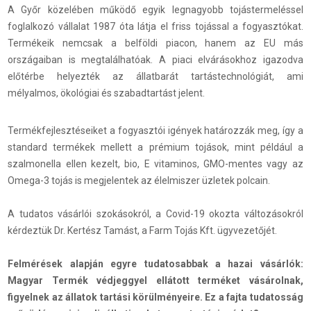
A Győr közelében működő egyik legnagyobb tojástermeléssel
foglalkozó vállalat 1987 óta látja el friss tojással a fogyasztókat.
Termékeik nemcsak a belföldi piacon, hanem az EU más
országaiban is megtalálhatóak. A piaci elvárásokhoz igazodva
előtérbe helyezték az állatbarát tartástechnológiát, ami
mélyalmos, ökológiai és szabadtartást jelent.
Termékfejlesztéseiket a fogyasztói igények határozzák meg, így a
standard termékek mellett a prémium tojások, mint például a
szalmonella ellen kezelt, bio, E vitaminos, GMO-mentes vagy az
Omega-3 tojás is megjelentek az élelmiszer üzletek polcain.
A tudatos vásárlói szokásokról, a Covid-19 okozta változásokról
kérdeztük Dr. Kertész Tamást, a Farm Tojás Kft. ügyvezetőjét.
Felmérések alapján egyre tudatosabbak a hazai vásárlók:
Magyar Termék védjeggyel ellátott terméket vásárolnak,
figyelnek az állatok tartási körülményeire. Ez a fajta tudatosság