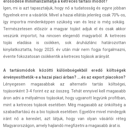
erősödése minimalizálhatja a ketreces tartási módot?
Igen, mi is azt tapasztaljuk, hogy nő a tudatosság és egyre jobban
figyelnek erre a vásárlók. Mivel a hazai ellátás jelenleg csak 70%-os,
így importra mindenképpen szükség van és lesz is még sokáig.
Természetesen először a magyar tojást adjuk el és csak akkor
veszünk importot, ha nincsen elegendő magyarból. A ketreces
tojás eladása is csökken, sok áruházlánc határozottan
kinyilatkoztatta, hogy 2025. év után már nem fogja forgalmazni,
évente fokozatosan csökkentik a ketreces tojások arányát.
A tartásmódok közötti különbségekből eredő költségek
érvényesíthetők-e a hazai piaci árban? ….és az export piacokon?
Lényegesen magasabbak az alternatív tartás költségei,
tojásonként 3-4 forint ez az összeg. Tehát ennyivel kell magasabb
áron adni a mélyalmos tojásokat, hogy ugyanott legyünk profitban,
mint a ketreces tojások esetében. Még magasabb az önköltség a
szabadtartású és a bio tojások esetében. Egyelőre mivel mindegyik
iránt nő a kereslet, azt látjuk, hogy van olyan vásárlói réteg
Magyarországon, amely hajlandó megfizetni a magasabb árat is.