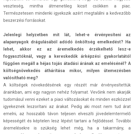
veszteség, mintha átmenetileg kicsit csökken a piac.
Természetesen mindenki igyekszik azért megtalálni a kedvezőbb
beszerzési forrásokat.
Jelenlegi helyzetben mit lát, lehet-e érvényesíteni az
alapanyagok drágulásából adódó önköltség emelkedést? Ha
lehet, akkor ez az áremelkedés érzékelhető lesz-e
fogyasztóknál, vagy a kereskedők árképzési gyakorlatától
függően megáll a héjas tojás átadási árának az emelésénél? A
költségnövekedés áthárítása mikor, milyen ütemezésben
valósítható meg?
A költségek növekedésének egy részét már érvényesítettük
árainkban, ami egy nagyon nehéz folyamat. Vevőink nem akarják
tudomásul venni ezeket a piaci változásokat és minden eszközzel
igyekeznek leszorítani az árakat. Pedig aki most nem tud árat
emelni, az hosszabb távon teljesen elveszíti jövedelemtermelő
képességét és képtelen lesz lépést tartani a fejlődéssel. További
áremelésekre is szükség lehet még, ha a takarmány, a