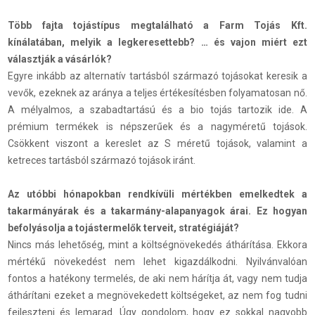
Több fajta tojástípus megtalálható a Farm Tojás Kft.
kínálatában, melyik a legkeresettebb? … és vajon miért ezt
választják a vásárlók?
Egyre inkább az alternatív tartásból származó tojásokat keresik a
vevők, ezeknek az aránya a teljes értékesítésben folyamatosan nő.
A mélyalmos, a szabadtartású és a bio tojás tartozik ide. A
prémium termékek is népszerűek és a nagyméretű tojások.
Csökkent viszont a kereslet az S méretű tojások, valamint a
ketreces tartásból származó tojások iránt.
Az utóbbi hónapokban rendkívüli mértékben emelkedtek a
takarmányárak és a takarmány-alapanyagok árai. Ez hogyan
befolyásolja a tojástermelők terveit, stratégiáját?
Nincs más lehetőség, mint a költségnövekedés áthárítása. Ekkora
mértékű növekedést nem lehet kigazdálkodni. Nyilvánvalóan
fontos a hatékony termelés, de aki nem hárítja át, vagy nem tudja
áthárítani ezeket a megnövekedett költségeket, az nem fog tudni
fejleszteni és lemarad. Úgy gondolom, hogy ez sokkal nagyobb