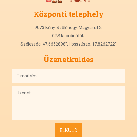
Központi
t
elephely
9073 Bőny-Szőlőhegy, Magyar út 2.
GPS koordináták:
Szélesség: 47.6652898", Hosszúság: 17.8262722"
Üzenetküldés