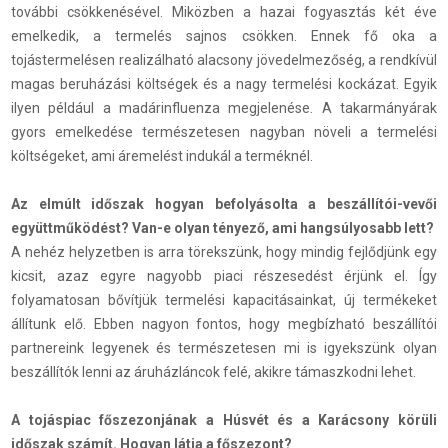
további csökkenésével. Miközben a hazai fogyasztás két éve
emelkedik, a termelés sajnos csökken. Ennek fő oka a
tojástermelésen realizálható alacsony jövedelmezőség, a rendkívül
magas beruházási költségek és a nagy termelési kockázat. Egyik
ilyen például a madárinfluenza megjelenése. A takarmányárak
gyors emelkedése természetesen nagyban növeli a termelési
költségeket, ami áremelést indukál a terméknél.
Az elmúlt időszak hogyan befolyásolta a beszállítói-vevői
együttműködést? Van-e olyan tényező, ami hangsúlyosabb lett?
A nehéz helyzetben is arra törekszünk, hogy mindig fejlődjünk egy
kicsit, azaz egyre nagyobb piaci részesedést érjünk el. Így
folyamatosan bővítjük termelési kapacitásainkat, új termékeket
állítunk elő. Ebben nagyon fontos, hogy megbízható beszállítói
partnereink legyenek és természetesen mi is igyekszünk olyan
beszállítók lenni az áruházláncok felé, akikre támaszkodni lehet.
A tojáspiac főszezonjának a Húsvét és a Karácsony körüli
időszak számít. Hogyan látja a főszezont?