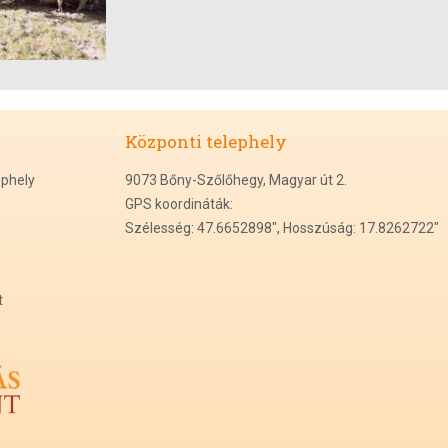
Központi
t
elephely
ephely
9073 Bőny-Szőlőhegy, Magyar út 2.
GPS koordináták:
Szélesség: 47.6652898", Hosszúság: 17.8262722"
t