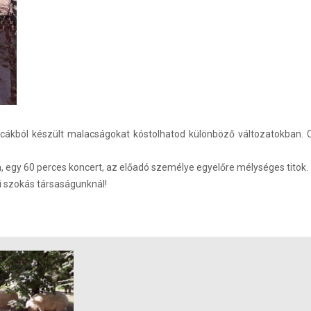
icákból készült malacságokat kóstolhatod különböző változatokban.
 egy 60 per
ces koncert, az előadó személye egyelőre mélységes titok.
i szokás társaságunknál!