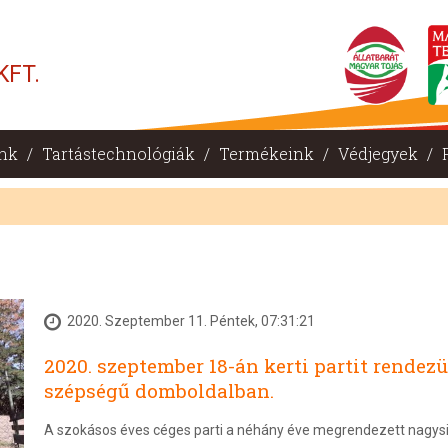
KFT.
nk
/
Tartástechnológiák
/
Termékeink
/
Védjegyek
/
2020. Szeptember 11. Péntek, 07:31:21
2020. szeptember 18-án kerti partit rendez
szépségű domboldalban.
A szokásos éves céges parti a néhány éve megrendezett nagysi