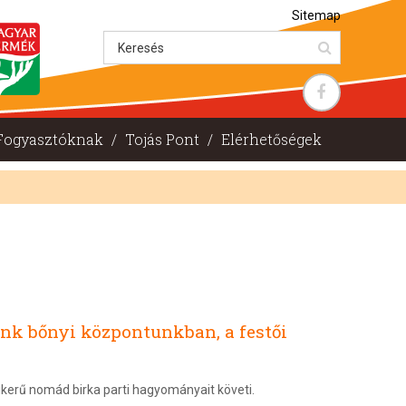
Sitemap
Fogyasztóknak
/
Tojás Pont
/
Elérhetőségek
ünk bőnyi központunkban, a festői
kerű nomád birka parti hagyományait követi.