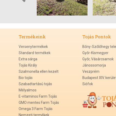
Termékeink
Tojás Pontok
Versenytermékek
Bőny-Szőlőhegy tel
Standard termékek
Győr-Kismegyer
Extra sárga
Győr, Vásárcsarnok
Tojás Király
Jánossomorja
Szalmonella ellen kezelt
Veszprém
Bio tojás
Budapest XIV. kerüle
Szabadtartású tojás
Siófok
Mélyalmos
E-vitaminos Farm Tojás
GMO mentes Farm Tojás
Omega 3 Farm Tojás
Nemzeti termékek