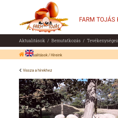
FARM TOJÁS 
Aktualitások
/
Bemutatkozás
/
Tevékenységei
/
Aktualitások
/
Híreink
Vissza a hírekhez